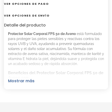
VER OPCIONES DE PAGO
VER OPCIONES DE ENVÍO
Detalle del producto
Protector Solar Corporal FPS 50 de Aveno
está formulado
para proteger las pieles sensibles y reactivas contra los
rayos UVB y UVA, ayudando a prevenir quemaduras
solares y el daño solar acumulativo. Su fórmula con
extracto de avena sativa, niacinamida, manteca de karité y
vitamina E hidrata la piel, dejándola suave y protegida con
un acabado sedoso y de rápida absorción.
Beneficios del Protector Solar Corporal FPS 50 de
Aveno son:
Mostrar más
Nutre e hidrata la piel sensible.
Avalado por dermatólogos.
Resistente al agua.
Testeado dermatológicamente y
oftalmológicamente.
Hipoalergénico.