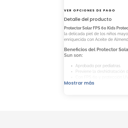
VER OPCIONES DE PAGO
Detalle del producto
Protector Solar FPS 60 Kids Protec
la delicada piel de los niños may
enriquecida con Aceite de Almend
Beneficios del Protector Sola
Sun son:
Aprobado por pediatras.
Previene la deshidratación de
Con FPS 60 y protección U
Mostrar más
Extra resistente al agua.
Apto para la delicada piel 
Cómo Aplicar el Protector Sol
Sun correctamente:
Agitar el envase antes de us
Aplicar generosamente 20 m
Replicar cada dos horas, e