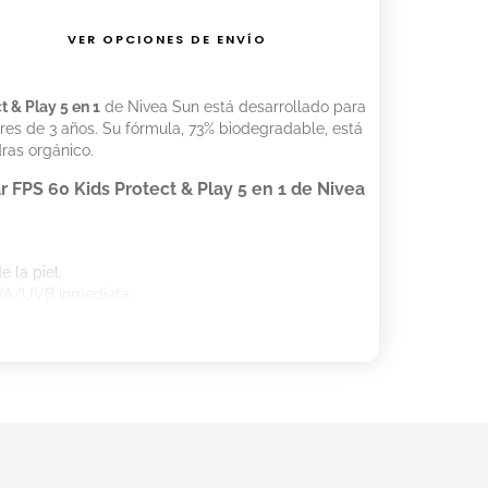
VER OPCIONES DE ENVÍO
t & Play 5 en 1
de Nivea Sun está desarrollado para
ores de 3 años. Su fórmula, 73% biodegradable, está
ras orgánico.
r FPS 60 Kids Protect & Play 5 en 1 de Nivea
 la piel.
VA/UVB inmediata.
de los niños mayores de 3 años.
ar FPS 60 Kids Protect & Play 5 en 1 de Nivea
ar.
inutos antes de exponerse al sol.
specialmente después de nadar, sudar o secarse,