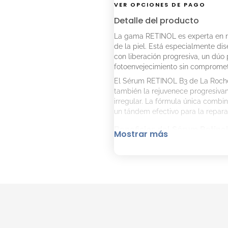
VER OPCIONES DE PAGO
Detalle del producto
La gama RETINOL es experta en re
de la piel. Está especialmente di
con liberación progresiva, un dúo
fotoenvejecimiento sin comprometer
El Sérum RETINOL B3 de La Roche P
también la rejuvenece progresivam
irregular. La fórmula única combin
un tándem efectivo para la reparac
Beneficios del Sérum Retino
Mostrar más
Reduce las arrugas profundas
Mejora la apariencia general
Recupera la firmeza y atenú
Composición
Retinol Puro: Un estándar do
con una liberación gradual q
Vitamina B3: Refuerza la ba