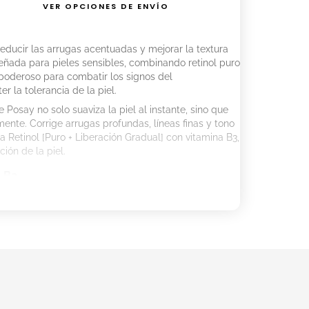
VER OPCIONES DE ENVÍO
ducir las arrugas acentuadas y mejorar la textura
señada para pieles sensibles, combinando retinol puro
 poderoso para combatir los signos del
 la tolerancia de la piel.
osay no solo suaviza la piel al instante, sino que
ente. Corrige arrugas profundas, líneas finas y tono
a Retinol [Puro + Liberación Gradual] con vitamina B3,
ión de la piel.
l B3
 y las líneas finas.
 de la piel.
a los signos del fotoenvejecimiento.
rado para renovar la piel y tratar arrugas profundas,
ue respeta la piel sensible.
rrera cutánea y calma la piel, disminuyendo las