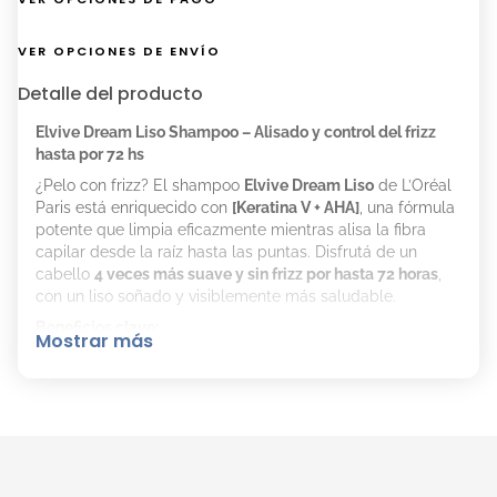
VER OPCIONES DE ENVÍO
Detalle del producto
Elvive Dream Liso Shampoo – Alisado y control del frizz
hasta por 72 hs
¿Pelo con frizz? El shampoo
Elvive Dream Liso
de L’Oréal
Paris está enriquecido con
[Keratina V + AHA]
, una fórmula
potente que limpia eficazmente mientras alisa la fibra
capilar desde la raíz hasta las puntas. Disfrutá de un
cabello
4 veces más suave y sin frizz por hasta 72 horas
,
con un liso soñado y visiblemente más saludable.
Beneficios clave:
Mostrar más
Alisa la fibra capilar.
Controla el frizz hasta por 72 hs.
Cabello 4 veces más suave.
Modo de uso:
Aplicá sobre el cabello húmedo,
masajeando suavemente el cuero cabelludo. Enjuagá y
continuá con el acondicionador de la línea
Elvive Dream