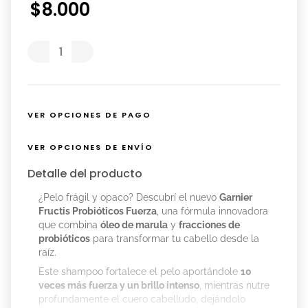
$
8
.
000
VER OPCIONES DE PAGO
VER OPCIONES DE ENVÍO
Detalle del producto
¿Pelo frágil y opaco? Descubrí el nuevo
Garnier
Fructis Probióticos Fuerza
, una fórmula innovadora
que combina
óleo de marula
y
fracciones de
probióticos
para transformar tu cabello desde la
raíz.
Este shampoo fortalece el pelo aportándole
10
veces más fuerza y un brillo intenso
, mientras nutre
profundamente el cuero cabelludo, dejándolo