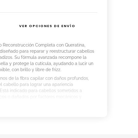
VER OPCIONES DE ENVÍO
 Reconstrucción Completa con Queratina,
 diseñado para reparar y reestructurar cabellos
adizos. Su fórmula avanzada recompone la
 sella y protege la cutícula, ayudando a lucir un
ible, con brillo y libre de frizz.
nos de la fibra capilar con daños profundos,
l cabello para lograr una apariencia
Está indicado para cabellos sometidos a
icos o dañados por factores mecánicos y
mula equilibrada, puede utilizarse diariamente.
sencial de la cutícula capilar que aporta
 reposición ayuda a reparar el daño causado por
micos, nutriendo en profundidad y protegiendo