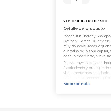
VER OPCIONES DE PAGO
Detalle del producto
Megacistin Therapy Shampoo
Biotina y Extracell® Plex fue
muy dañados, secos y quebr
queratina de la fibra capilar,
cabello más fuerte, suave, flex
Reconstruye los enlaces inter
fortaleciendo y protegiendo e
visiblemente más saludable. 
coloraciones, procesos quím
ambientales. Gracias a su fór
Mostrar más
Activos destacados:
Queratina:
componente e
brillo y protección. Su
lavados y procesos quí