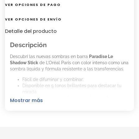
VER OPCIONES DE PAGO
VER OPCIONES DE ENVÍO
Detalle del producto
Descripción
Descubrí las nuevas sombras en barra
Paradise Le
Shadow Stick
de L’Oréal París con color intenso como una
sombra líquida y fórmula resistente a las transferencias.
Fácil de difuminar y combinar.
Disponible en 5 tonos brillantes para destacar tu
mirada.
Aplicación suave y uniforme gracias a su fórmula
Mostrar más
cremosa.
Color intenso con efecto sombra líquida.
Fórmula innovadora con sensación fresca, no
pegajosa.
Resistente a las transferencias.