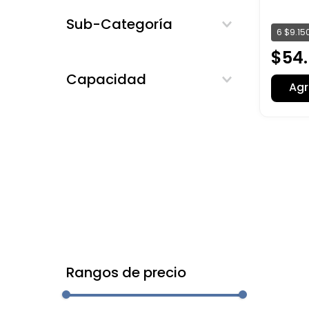
Sub-Categoría
6
$
9
.
15
Femeninas
$
54
.
Capacidad
Agr
Rangos de precio