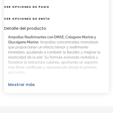
VER OPCIONES DE PAGO
VER OPCIONES DE ENVÍO
Detalle del producto
Ampollas Reafirmantes con DMAE, Colágeno Marino y
Glucógeno Marino
. Ampollas concentradas monodosis
que proporcionan un efecto tensor y reafirmante
inmediato, ayudando a combatir la flacidez y mejorar la
elasticidad de la piel. Su fórmula avanzada revitaliza y
fortalece la estructura cutánea, aportando un aspecto
más firme, tonificado y rejuvenecido desde la primera
aplicación.
Beneficios
Mostrar más
Proporcionan un efecto tensor visible e inmediato.
Reafirman y mejoran la elasticidad de la piel.
Revitalizan y fortalecen la estructura cutánea.
Retrasan los signos del envejecimiento.
Incluyen extractos vegetales con propiedades