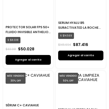
SERUM HYALU B5
PROTECTOR SOLAR FPS 50+
SURACTIVATED LA ROCHE
FLUIDO INVISIBLE ANTHELIOS
POSAY
6
$
14
.
569
LA ROCHE POSAY
6
$
8
.
338
$
87
.
416
$
145
.
694
$
50
.
028
$
83
.
381
Agregar al carrito
Agregar al carrito
MÁS VENDIDO
MÁS VENDIDO
30%
OFF
50%
OFF
SÉRUM C+ CAVIAHUE