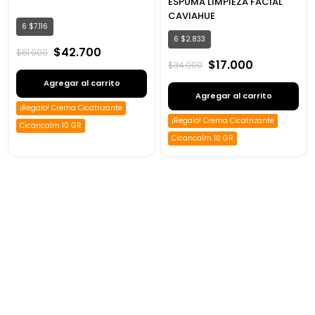
ESPUMA LIMPIEZA FACIAL
CAVIAHUE
6
$
7
.
116
6
$
2
.
833
$
42
.
700
$
61
.
000
$
17
.
000
$
34
.
000
Agregar al carrito
Agregar al carrito
¡Regalo! Crema Cicatrizante
¡Regalo! Crema Cicatrizante
Cicancalm 10 GR
Cicancalm 10 GR