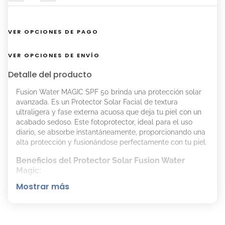
VER OPCIONES DE PAGO
VER OPCIONES DE ENVÍO
Detalle del producto
Fusion Water MAGIC SPF 50 brinda una protección solar
avanzada. Es un Protector Solar Facial de textura
ultraligera y fase externa acuosa que deja tu piel con un
acabado sedoso. Este fotoprotector, ideal para el uso
diario, se absorbe instantáneamente, proporcionando una
alta protección y fusionándose perfectamente con tu piel.
Beneficios del Protector Solar Fusion Water
Magic:
Mostrar más
Alta protección UV:
Evaluado clínicamente con SPF
50 en condiciones reales de alta radiación solar.
Hidratación intensa:
Con ácido hialurónico para
mantener tu piel hidratada.