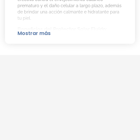
prematuro y el daño celular a largo plazo, además
de brindar una acción calmante e hidratante para
tu piel.
Beneficios del Protector Solar Fluido:
Mostrar más
Contiene SEPICALM™, que ayuda a reducir la
inflamación y el enrojecimiento de la piel.
La fórmula con AQUAXYL™ proporciona
hidratación continua, manteniendo tu piel
fresca y humectada.
Cómo aplicar el Protector Solar:
Aplica una generosa cantidad del fluido
sobre la piel del rostro, cuello y escote,
asegurándote de hacerlo al menos 30
minutos antes de exponerte al sol.
Para mantener la protección, reaplica el
producto cada dos horas, especialmente
después de nadar, sudar o secar la piel con
una toalla.
Recuerda que la reaplicación es