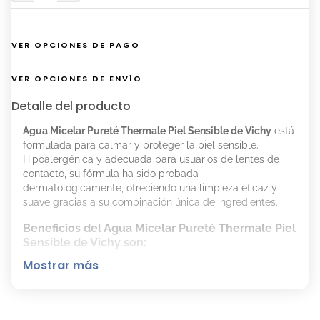
VER OPCIONES DE PAGO
VER OPCIONES DE ENVÍO
Detalle del producto
Agua Micelar Pureté Thermale Piel Sensible de Vichy
está
formulada para calmar y proteger la piel sensible.
Hipoalergénica y adecuada para usuarios de lentes de
contacto, su fórmula ha sido probada
dermatológicamente, ofreciendo una limpieza eficaz y
suave gracias a su combinación única de ingredientes.
Beneficios del Agua Micelar Pureté Thermale Piel
Sensible de Vichy son:
Mostrar más
Es un restaurador con una composición rica en
minerales que fortalecen la película hidrolipídica de
la epidermis.
Captura sebo, impurezas y maquillaje sin alterar la