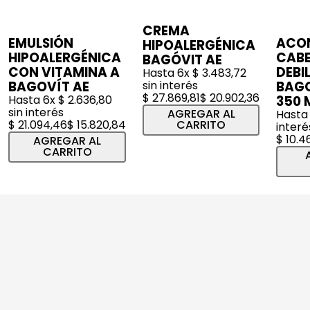
CREMA
EMULSIÓN
ACO
HIPOALERGÉNICA
HIPOALERGÉNICA
CABE
BAGÓVIT AE
CON VITAMINA A
DEBI
Hasta
6
x
$
3
.
483
,
72
BAGOVÍT AE
sin interés
BAGO
$
27
.
869
,
81
$
20
.
902
,
36
Hasta
6
x
$
2
.
636
,
80
350 
sin interés
AGREGAR AL
Hast
$
21
.
094
,
46
$
15
.
820
,
84
CARRITO
interé
$
10
.
4
AGREGAR AL
CARRITO