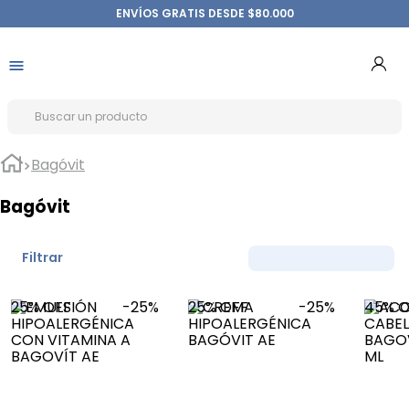
ENVÍOS GRATIS DESDE $80.000
Bagóvit
Bagóvit
Filtrar
25%
OFF
-
25%
25%
OFF
-
25%
45%
O