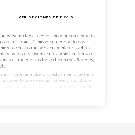
VER OPCIONES DE ENVÍO
 un bálsamo labial acondicionador con acabado
 realza los labios. Clínicamente probado para
hidratación. Formulado con aceite de jojoba y
te y ayuda a rejuvenecer los labios en tan solo
sonas afirma que sus labios lucen más flexibles,
ble.
 de silicona garantiza un deslizamiento perfecto
oporcionando una sensación suave y acolchada.
inosos, incluido un tono transparente universal
como mascarilla nutritiva nocturna para labios.
ación.
a y tripéptido.
ura de los labios en 2 semanas.
 para una aplicación precisa.
os y en versión transparente multiuso.