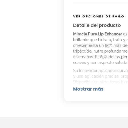
VER OPCIONES DE PAGO
Detalle del producto
Miracle Pure Lip Enhancer
es
brillante que hidrata, trata y
ofrecer hasta un 85% más de 
tripéptido, nutre profundamen
2 semanas. El 89% de las per
suaves y con aspecto saluda
Su innovador aplicador curvo
y una aplicación precisa, pr
Disponible en siete tonos lum
que también puede utilizarse 
Mostrar más
Beneficios:
• Hasta un 85% más de hidrat
• Fórmula con aceite de jojob
• Mejora la apariencia y text
• Aplicador curvo de silicona
• Disponible en tonos luminos