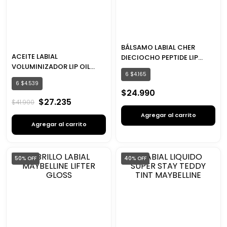
BÁLSAMO LABIAL CHER
ACEITE LABIAL
DIECIOCHO PEPTIDE LIP
VOLUMINIZADOR LIP OIL
BALM CARE
6
$
4
.
165
PLUMP AMBITION PH LOREAL
6
$
4
.
539
PARIS
$
24
.
990
$
27
.
235
$
41
.
900
Agregar al carrito
Agregar al carrito
50%
OFF
40%
OFF