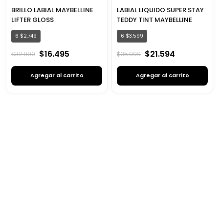
BRILLO LABIAL MAYBELLINE
LABIAL LIQUIDO SUPER STAY
LIFTER GLOSS
TEDDY TINT MAYBELLINE
6
$
2
.
749
6
$
3
.
599
$
16
.
495
$
21
.
594
$
32
.
990
$
35
.
990
Agregar al carrito
Agregar al carrito