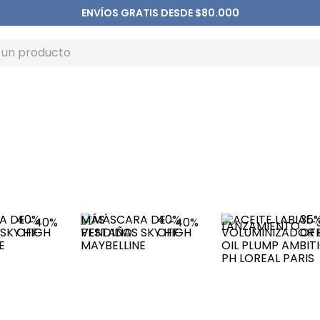
ENVÍOS GRATIS DESDE $80.000
40%
MÁS
40%
35
-
40%
-
40%
-
LANZAMIENTO
OFF
VENDIDO
OFF
OF