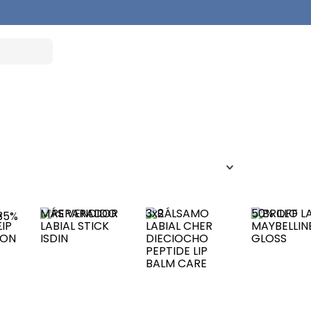
%
MÁS VENDIDO
3x2
50%
OFF
35%
F