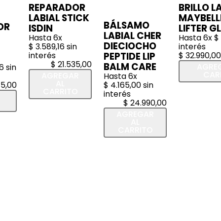
REPARADOR
BRILLO L
LABIAL STICK
MAYBELL
BÁLSAMO
OR
ISDIN
LIFTER G
LABIAL CHER
Hasta
6
x
Hasta
6
x
$
DIECIOCHO
$
3
.
589
,
16
sin
interés
interés
PEPTIDE LIP
$
32
.
990
,
00
$
21
.
535
,
00
BALM CARE
AGREG
16
sin
CAR
AGREGAR
Hasta
6
x
AL
35
,
00
$
4
.
165
,
00
sin
CARRITO
interés
$
24
.
990
,
00
AGREGAR
AL
CARRITO