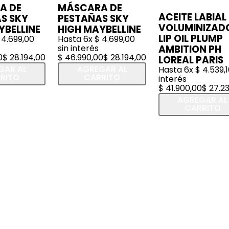
A DE
MÁSCARA DE
ACEITE LABIAL
S SKY
PESTAÑAS SKY
VOLUMINIZAD
YBELLINE
HIGH MAYBELLINE
LIP OIL PLUMP
4
.
699
,
00
Hasta
6
x
$
4
.
699
,
00
sin interés
AMBITION PH
0
$
28
.
194
,
00
$
46
.
990
,
00
$
28
.
194
,
00
LOREAL PARIS
GAR AL
AGREGAR AL
Hasta
6
x
$
4
.
539
,
RITO
CARRITO
interés
$
41
.
900
,
00
$
27
.
2
AGREGAR AL
CARRITO