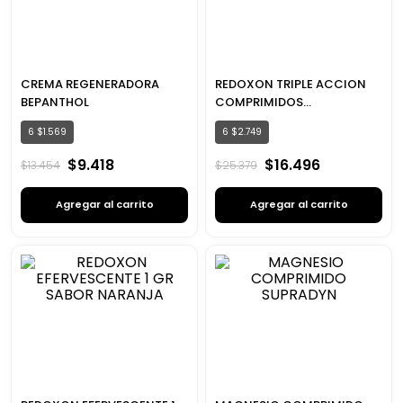
CREMA REGENERADORA
REDOXON TRIPLE ACCION
BEPANTHOL
COMPRIMIDOS
EFERVESCENTE
6
$
1
.
569
6
$
2
.
749
$
9
.
418
$
16
.
496
$
13
.
454
$
25
.
379
Agregar al carrito
Agregar al carrito