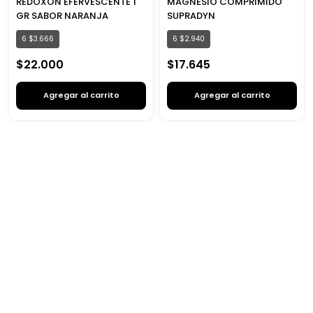
REDOXON EFERVESCENTE 1
MAGNESIO COMPRIMIDO
GR SABOR NARANJA
SUPRADYN
6
$
3
.
666
6
$
2
.
940
$
22
.
000
$
17
.
645
Agregar al carrito
Agregar al carrito