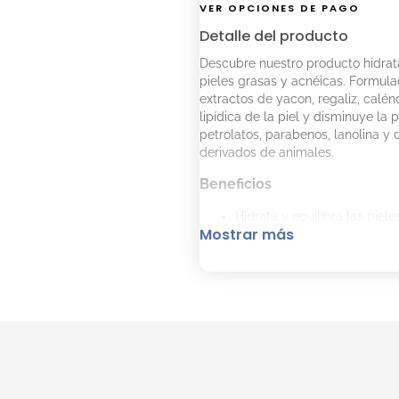
VER OPCIONES DE PAGO
Detalle del producto
Descubre nuestro producto hidrat
pieles grasas y acnéicas. Formula
extractos de yacon, regaliz, calén
lipídica de la piel y disminuye la
petrolatos, parabenos, lanolina y 
derivados de animales.
Beneficios
Hidrata y equilibra las piel
Mostrar más
Fortalece la barrera lipídic
Tiene propiedades seborregul
Alivia la irritación, prurito y
Aumenta la producción de co
Repara el ADN dañado.
Modo de uso
Aplica de 2 a 3 gotas en el rostro
Completa el tratamiento con Ste