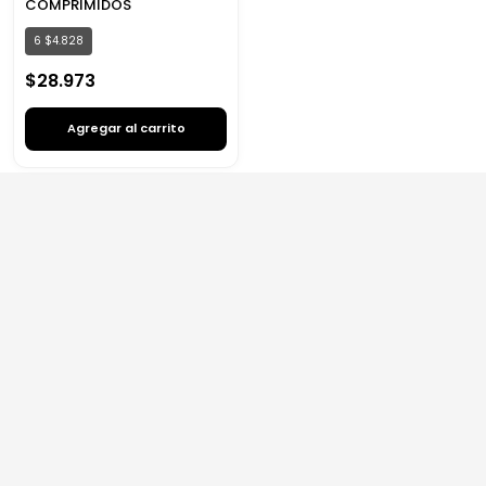
COMPRIMIDOS
6
$
4
.
828
$
28
.
973
Agregar al carrito