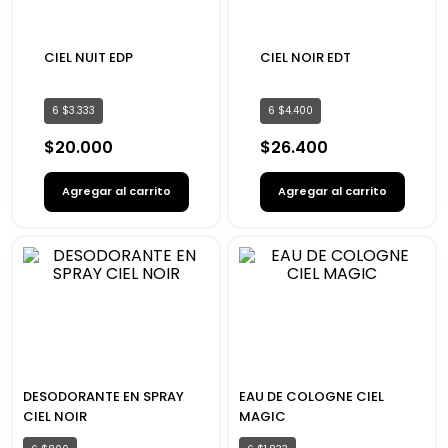
CIEL NUIT EDP
CIEL NOIR EDT
6
$
3
.
333
6
$
4
.
400
$
20
.
000
$
26
.
400
Agregar al carrito
Agregar al carrito
DESODORANTE EN SPRAY
EAU DE COLOGNE CIEL
CIEL NOIR
MAGIC