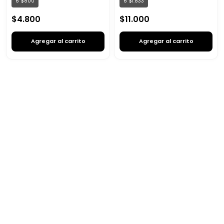
6
$
800
6
$
1
.
833
$
4
.
800
$
11
.
000
Agregar al carrito
Agregar al carrito