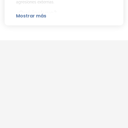
agresiones externas.
¿Qué incluye?
Mostrar más
Sérum Mineral 89
Hidrata intensamente durante 24 horas.
Fortalece la barrera cutánea y tonifica la
piel.
Con un 89% de Agua Volcánica de Vichy rica
en minerales.
Formulado con ácido hialurónico de origen
natural.
Apto para todo tipo de piel, incluso las más
sensibles.
Modo de uso:
Aplicá 3-4 gotas sobre la piel limpia
del rostro, mañana y noche, evitando el contacto
con ojos y labios.
Crema Gel Mineral 89 48H Moisture Matte
Sorbet
Proporciona hidratación duradera hasta por