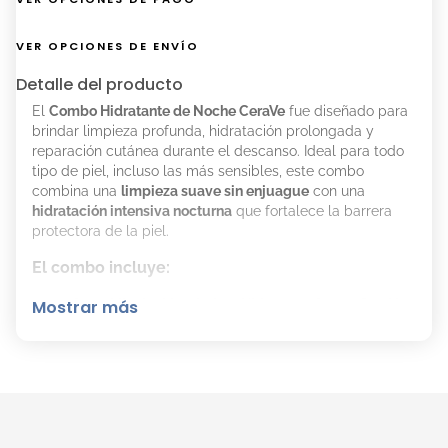
VER OPCIONES DE ENVÍO
Detalle del producto
El
Combo Hidratante de Noche CeraVe
fue diseñado para
brindar limpieza profunda, hidratación prolongada y
reparación cutánea durante el descanso. Ideal para todo
tipo de piel, incluso las más sensibles, este combo
combina una
limpieza suave sin enjuague
con una
hidratación intensiva nocturna
que fortalece la barrera
protectora de la piel.
El combo incluye:
Agua Micelar Limpiadora Hidratante Suave CeraVe
Mostrar más
Loción Hidratante Facial de Noche CeraVe
Detalles del Combo Hidratante Nocturno