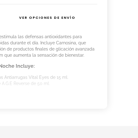
VER OPCIONES DE ENVÍO
estimula las defensas antioxidantes para
idas durante el día. Incluye Carnosina, que
ión de productos finales de glicación avanzada
cum que aumenta la sensación de bienestar.
Noche Incluye:
 Antiarrugas Vital Eyes de 15 ml.
 A.G.E Reverse de 50 ml.
eparador de Noche son:
rmeza de la piel alrededor de los ojos.
e la apariencia fatigada, ayudando a detoxificar
la noche.
l.