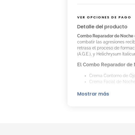
VER OPCIONES DE PAGO
Detalle del producto
Combo Reparador de Noche
combatir las agresiones recib
retrasa el proceso de formac
(A.G.E.), y Helichrysum Itali
El Combo Reparador de 
Crema Contorno de Ojos
Crema Facial de Noche
Beneficios del Combo R
Mostrar más
Reduce las arrugas.
Mejora la suavidad y fi
Aporta frescura y reduc
la piel.
Repara la piel durante 
Remodela el óvalo facia