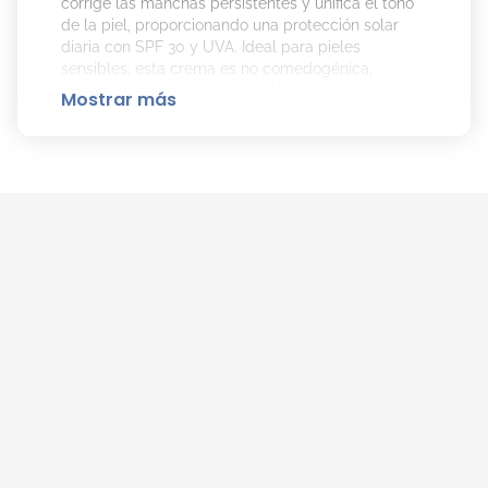
corrige las manchas persistentes y unifica el tono
de la piel, proporcionando una protección solar
diaria con SPF 30 y UVA. Ideal para pieles
sensibles, esta crema es no comedogénica,
garantizando una excelente tolerancia mientras
Mostrar más
protege y cuida la piel.
Beneficios de la Crema Despigmentante
MELA B3 Niacinamida de La Roche Posay
son:
Corrección de manchas persistentes.
Protección solar SPF 30 y UVA.
Unificación del tono de la piel.
Prevención de la hiperpigmentación.
Cómo Aplicar la Crema Despigmentante
MELA B3 Niacinamida de La Roche Posay
Correctamente:
Limpia la piel antes de la aplicación.
Aplica por la mañana en el rostro, cuello,
escote y manos, utilizando una cantidad