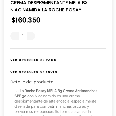
CREMA DESPIGMENTANTE MELA B3
NIACINAMIDA LA ROCHE POSAY
$
160
.
350
VER OPCIONES DE PAGO
VER OPCIONES DE ENVÍO
Detalle del producto
La
La Roche Posay MELA B3 Crema Antimanchas
SPF 30
con Niacinamida es una crema
despigmentante de alta eficacia, especialmente
diseñada para combatir manchas oscuras y
prevenir su reaparición. Su fórmula avanzada