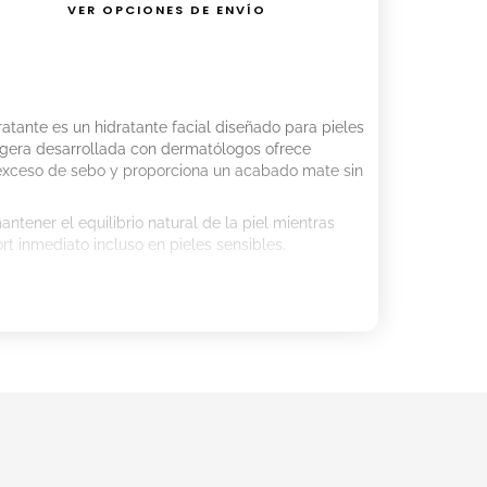
VER OPCIONES DE ENVÍO
atante es un hidratante facial diseñado para pieles
ligera desarrollada con dermatólogos ofrece
l exceso de sebo y proporciona un acabado mate sin
antener el equilibrio natural de la piel mientras
t inmediato incluso en pieles sensibles.
llo, con efecto mate.
y niacinamida para reforzar la barrera cutánea y
orción.
 pieles sensibles.