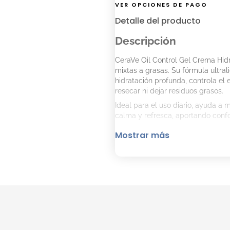
VER OPCIONES DE PAGO
Detalle del producto
Descripción
CeraVe Oil Control Gel Crema Hidr
mixtas a grasas. Su fórmula ultra
hidratación profunda, controla e
resecar ni dejar residuos grasos.
Ideal para el uso diario, ayuda a m
calma y refresca, aportando confor
Beneficios
Mostrar más
Hidratación duradera sin bri
Contiene ácido hialurónico 
calmar la piel.
Textura ligera de rápida abs
No comedogénico, apto para
Modo de uso