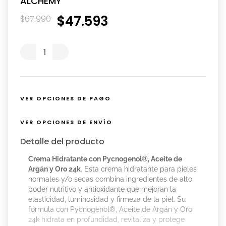
ALCHEMY
$
47
.
593
$
67
.
990
VER OPCIONES DE PAGO
VER OPCIONES DE ENVÍO
Detalle del producto
Crema Hidratante con Pycnogenol®, Aceite de
Argán y Oro 24k
. Esta crema hidratante para pieles
normales y/o secas combina ingredientes de alto
poder nutritivo y antioxidante que mejoran la
elasticidad, luminosidad y firmeza de la piel. Su
fórmula con Pycnogenol®, Aceite de Argán y Oro
24k hidrata en profundidad, revitaliza y protege