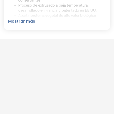
conservantes
Proceso de extrusado a baja temperatura,
desarrollado en Francia y patentado en EE.UU.
Aporta
proteína vegetal de alto valor biológico
Mostrar más
Perfecto como colación saludable que ayuda a
satisfacer el apetito
Bajo en calorías y de
origen natural