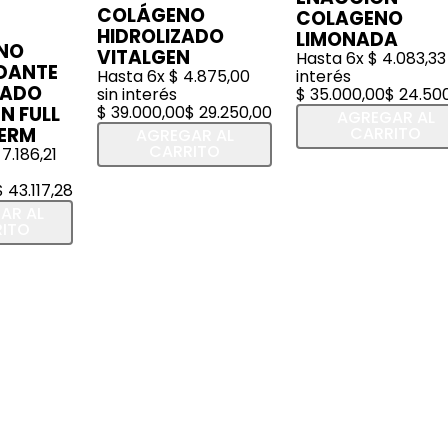
COLÁGENO
COLAGENO
HIDROLIZADO
LIMONADA
NO
VITALGEN
Hasta
6
x
$
4
.
083
,
33
DANTE
Hasta
6
x
$
4
.
875
,
00
interés
IADO
sin interés
$
35
.
000
,
00
$
24
.
50
N FULL
$
39
.
000
,
00
$
29
.
250
,
00
AGREGAR AL
DERM
CARRITO
AGREGAR AL
CARRITO
7
.
186
,
21
$
43
.
117
,
28
AR AL
ITO