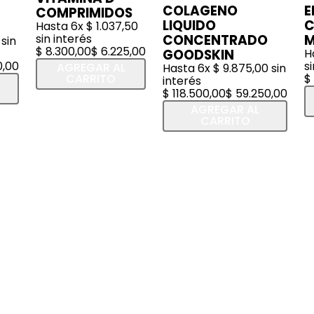
COLAGENO
E
COMPRIMIDOS
LIQUIDO
C
Hasta
6
x
$
1
.
037
,
50
sin interés
CONCENTRADO
M
sin
$
8
.
300
,
00
$
6
.
225
,
00
GOODSKIN
H
0
,
00
s
AGREGAR AL
Hasta
6
x
$
9
.
875
,
00
sin
CARRITO
$
interés
$
118
.
500
,
00
$
59
.
250
,
00
AGREGAR AL
CARRITO