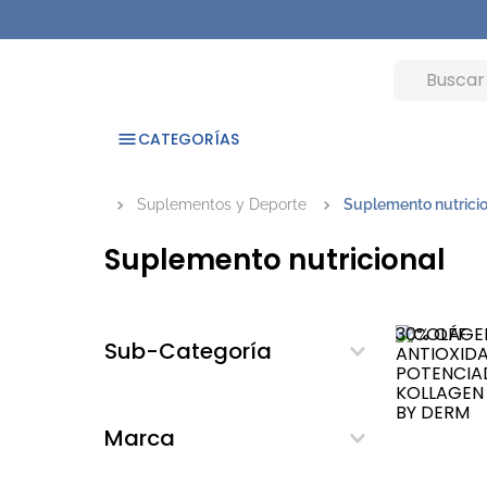
CATEGORÍAS
Suplementos y Deporte
Suplemento nutrici
Suplemento nutricional
30%
OFF
Sub-Categoría
Colágeno
Magnesio
Marca
Suplementos dietarios
102
Vitaminas