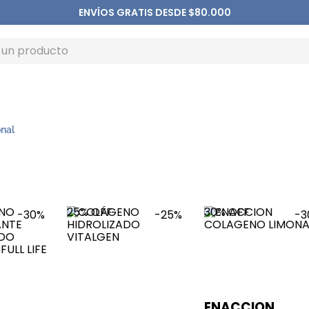
ENVÍOS GRATIS DESDE $80.000
onal
25%
OFF
30%
OFF
-
30%
-
25%
-
3
ENACCION