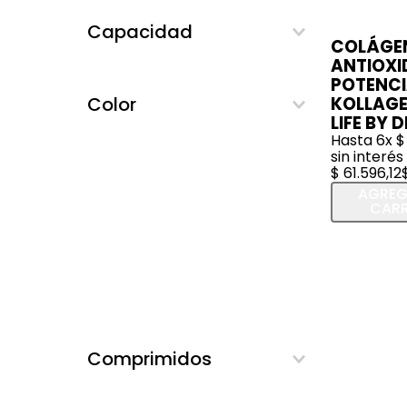
Adelga Fit
Capacidad
AMPK
COLÁGE
150 ML
ANTIOXI
Arcor
POTENC
Bagó
Color
KOLLAGE
Bayer
LIFE BY 
Hasta
6
x
$
By Derm
sin interés
Cados
$
61
.
596
,
12
Capskrill
AGREG
CARR
Centrum
Comprimidos