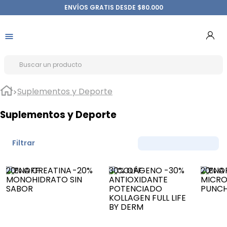
ENVÍOS GRATIS DESDE $80.000
Suplementos y Deporte
Suplementos y Deporte
Filtrar
20%
OFF
-
20%
30%
OFF
-
30%
20%
O