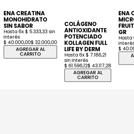
ENA CREATINA
ENA 
MONOHIDRATO
MICR
COLÁGENO
SIN SABOR
FRUI
ANTIOXIDANTE
Hasta
6
x
$
5
.
333
,
33
sin
GR
POTENCIADO
interés
Hasta
$
40
.
000
,
00
$
32
.
000
,
00
KOLLAGEN FULL
interé
LIFE BY DERM
$
40
.
0
AGREGAR AL
CARRITO
Hasta
6
x
$
7
.
186
,
21
A
sin interés
$
61
.
596
,
12
$
43
.
117
,
28
AGREGAR AL
CARRITO