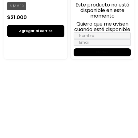
Este producto no está
6
$
3
.
500
disponible en este
momento
$
21
.
000
Quiero que me avisen
cuando esté disponible
Agregar al carrito
ENVIAR