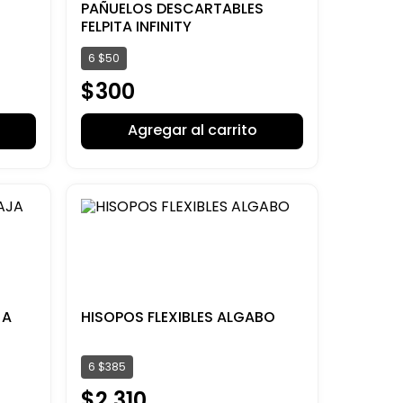
PAÑUELOS DESCARTABLES
FELPITA INFINITY
6
$
50
$
300
Agregar al carrito
JA
HISOPOS FLEXIBLES ALGABO
6
$
385
$
2
.
310