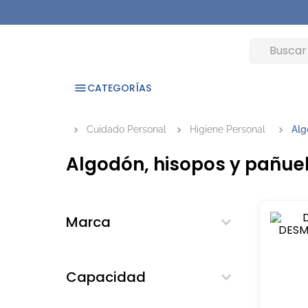
CATEGORÍAS
Cuidado Personal
Higiene Personal
Alg
Algodón, hisopos y pañue
Marca
Algabo
Basicare
Capacidad
Donna
50 ML
Estrella