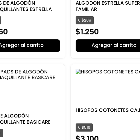
S DE ALGODÓN
ALGODON ESTRELLA SUPER
QUILLANTES ESTRELLA
FAMILIAR
6
$
208
50
$
1
.
250
Agregar al carrito
Agregar al carrito
HISOPOS COTONETES CA
DE ALGODÓN
QUILLANTE BASICARE
6
$
516
8
$
3
.
100