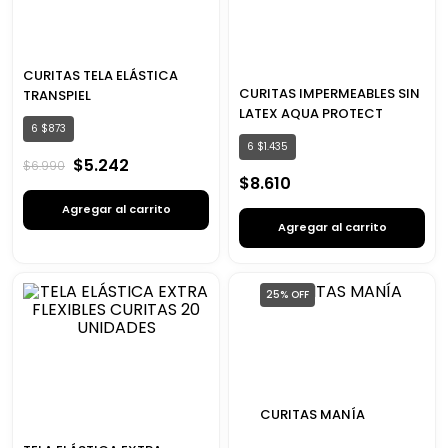
CURITAS TELA ELÁSTICA
CURITAS IMPERMEABLES SIN
TRANSPIEL
LATEX AQUA PROTECT
6
$
873
6
$
1
.
435
$
5
.
242
$
6
.
990
$
8
.
610
Agregar al carrito
Agregar al carrito
25%
OFF
CURITAS MANÍA