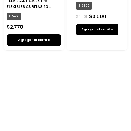
TELA ELÁSTICA EXTRA
6
$
500
FLEXIBLES CURITAS 20
UNIDADES
$
3
.
000
6
$
461
$
4
.
001
$
2
.
770
Agregar al carrito
Agregar al carrito