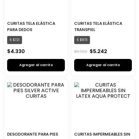
CURITAS TELA ELÁSTICA
CURITAS TELA ELÁSTICA
PARA DEDOS
TRANSPIEL
6
$
721
6
$
873
$
4
.
330
$
5
.
242
$
6
.
990
Agregar al carrito
Agregar al carrito
DESODORANTE PARA PIES
CURITAS IMPERMEABLES SIN