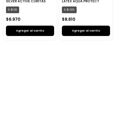
SILVER ACTIVE CURITAS
LATEX AQUA PROTECT
6
$
1
.
161
6
$
1
.
435
$
6
.
970
$
8
.
610
Agregar al carrito
Agregar al carrito