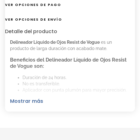
VER OPCIONES DE PAGO
VER OPCIONES DE ENVÍO
Detalle del producto
Delineador Líquido de Ojos Resist de Vogue
es un
producto de larga duración con acabado mate.
Beneficios del Delineador Líquido de Ojos Resist
de Vogue son:
Duración de 24 horas.
No es transferible.
Aplicador con punta plumón para mayor precisión.
Mostrar más
Cómo aplicar el Delineador Líquido de Ojos Resist
de Vogue Correctamente:
Abrir el producto.
Aplicar el delineador en la parte superior o inferior
del ojo para darle profundidad a la mirada.