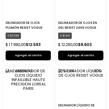
DELINEADOR DE OJOS
DELINEADOR DE OJOS EN
PLUMÓN RESIST VOGUE
GEL RESIST 24HS VOGUE
6
$
2
.
098
6
$
1
.
433
$
17
.
990
,
00
$
12
.
593
$
12
.
290
,
00
$
8
.
603
Agregar al carrito
Agregar al carrito
LANZAMIENTO
30%
OFF
-
30%
DELINADOR LÍQUIDO DE