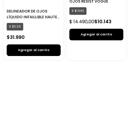
OJOS RESIST VOGUE
DELINEADOR DE OJOS
6
$
1
.
690
LÍQUIDO INFAILLIBLE HAUTE
$
14
.
490
,
00
$
10
.
143
PRECISION LOREAL PARIS
6
$
5
.
331
Agregar al carrito
$
31
.
990
Agregar al carrito