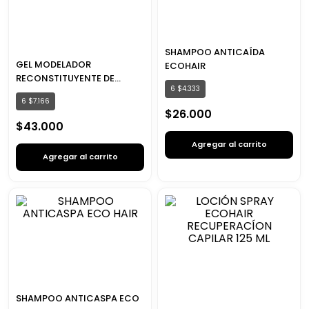
SHAMPOO ANTICAÍDA
GEL MODELADOR
ECOHAIR
RECONSTITUYENTE DE
6
$
4
.
333
PESTAÑAS ECOHAIR
6
$
7
.
166
$
26
.
000
$
43
.
000
Agregar al carrito
Agregar al carrito
SHAMPOO ANTICASPA ECO