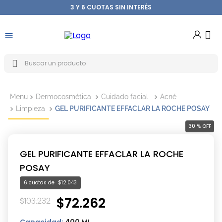
3 Y 6 CUOTAS SIN INTERÉS
Buscar un producto
Dermocosmética
Cuidado facial
Acné
Limpieza
GEL PURIFICANTE EFFACLAR LA ROCHE POSAY
30 %
OFF
GEL PURIFICANTE EFFACLAR LA ROCHE
POSAY
6
$
12
.
043
$
72
.
262
$
103
.
232