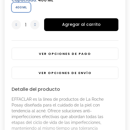
Capacidad
:
400 ML
400 ML
Agregar al carrito
VER OPCIONES DE PAGO
VER OPCIONES DE ENVÍO
Detalle del producto
EFFACLAR es la línea de productos de La Roche
Posay diseñada para el cuidado de la piel con
tendencia al acné. Ofrece soluciones anti-
imperfecciones efectivas que abordan todas las
etapas del ciclo de vida de las imperfecciones,
manteniendo al mismo tiempo una tolerancia