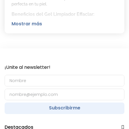
perfecta en tu piel.
Beneficios del Gel Limpiador Effaclar:
Mostrar más
Reduce la visibilidad de manchas y puntos
negros y controla los brillos.
Purifica la piel grasa sin efecto secante.
Deja la piel con una sensación de limpieza y
frescura.
Composición:
¡Unite al newsletter!
Este gel contiene ingredientes clave para el cuidado
de la piel con tendencia al acné:
Agua Termal: Acción anti-irritante.
Zinc: Reduce el sebo y purifica la piel.
Agentes De Limpieza: Acción de alta eficacia
en la eliminación de impurezas y exceso de
Subscribirme
sebo.
Cómo limpiar tu rostro con acné:
Destacados
Toma una cantidad de limpiador del tamaño