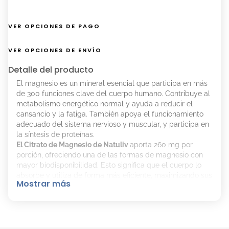
VER OPCIONES DE PAGO
VER OPCIONES DE ENVÍO
Detalle del producto
El magnesio es un mineral esencial que participa en más
de 300 funciones clave del cuerpo humano. Contribuye al
metabolismo energético normal y ayuda a reducir el
cansancio y la fatiga. También apoya el funcionamiento
adecuado del sistema nervioso y muscular, y participa en
la síntesis de proteínas.
El Citrato de Magnesio de Natuliv
aporta 260 mg por
porción, ofreciendo una de las formas de magnesio con
mayor biodisponibilidad. Esto significa que el cuerpo lo
absorbe y utiliza de forma más eficiente, maximizando sus
Mostrar más
beneficios para la salud.
Su formato en polvo permite una dosificación práctica y
personalizada, ideal para quienes buscan un suplemento
de alta calidad que contribuya al bienestar general,
incluyendo la salud ósea y muscular.