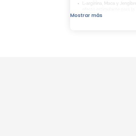
L-arginina, Maca y Jengibr
efecto estimulante para la 
Mostrar más
Manitol y Xilitol: Activos 
de la piel.
Cómo Limpiar Tu Rostro con
Aplicar por la mañana y/o 
rostro, cuello y escote.
Retirar suavemente hacia el
Detalles del Producto:
Clínica, dermatológica y 
Hipoalergénico y apto para
No produce irritación en los