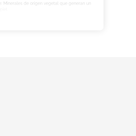
e: Minerales de origen vegetal que generan un
piel.
hidratantes que mantienen el equilibrio microbiológico
 Aqua Legere:
por la noche con la ayuda de un algodón sobre el
 exterior, sin necesidad de enjuague.
oftalmológicamente testeado.
 pieles sensibles.
 ojos.