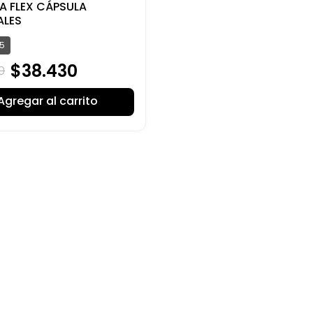
A FLEX CÁPSULA
ALES
5
$
38
.
430
0
Agregar al carrito