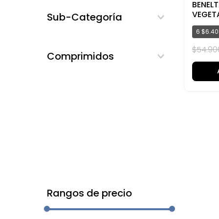
BENELT
VEGET
Sub-Categoría
Suplementos dietarios
6
$
6
.
40
$
54
.
90
Comprimidos
Rangos de precio