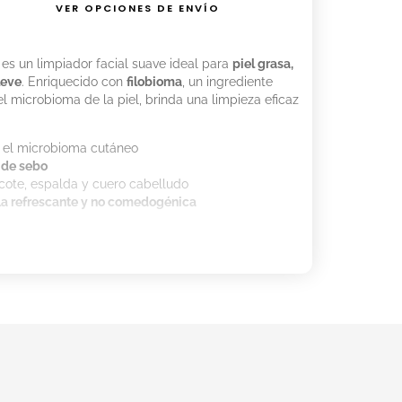
VER OPCIONES DE ENVÍO
es un limpiador facial suave ideal para
piel grasa,
leve
. Enriquecido con
filobioma
, un ingrediente
l microbioma de la piel, brinda una limpieza eficaz
a el microbioma cutáneo
 de sebo
scote, espalda y cuero cabelludo
a refrescante y no comedogénica
tibia
ad de producto
a formar espuma
ecar con palmaditas suaves
ar el contacto con los ojos.