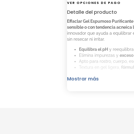
VER OPCIONES DE PAGO
Detalle del producto
Effaclar Gel Espumoso Purificante
sensible o con tendencia acneica 
innovador que ayuda a equilibrar e
sin resecar ni irritar.
Equilibra el pH
y reequilibr
Elimina impurezas y
exceso
Apto para rostro, cuerpo, e
Textura en gel ligera,
fórmul
Modo de uso:
Mostrar más
Humedecer la piel con agua 
Aplicar una pequeña cantid
Masajear suavemente hast
Enjuagar con agua fría y s
Usar por la mañana y/o noche. Evit