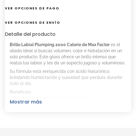
VER OPCIONES DE PAGO
VER OPCIONES DE ENVÍO
Detalle del producto
Brillo Labial Plumping 2000 Calorie de Max Factor
es el
aliado ideal si buscás volumen, color e hidratación en un
solo producto. Este gloss ofrece un brillo intenso que
realza tus labios y les da un aspecto jugoso y voluminoso.
Su fórmula está enriquecida con ácido hialurónico,
brindando humectación y suavidad que perdura durante
todo el día.
Beneficios:
• Hidratación y humectación prolongada.
Mostrar más
• Efecto plumping para labios más voluminosos.
• Brillo intenso y aspecto jugoso.
• Aplicador cómodo y preciso.
• Fórmula vegana.
Modo de uso: