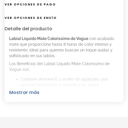
VER OPCIONES DE PAGO
VER OPCIONES DE ENVÍO
Detalle del producto
Labial Líquido Mate Coloríssimo de Vogue
con acabado
mate que proporciona hasta 8 horas de color intenso y
resistente, ideal para quienes buscan un toque audaz y
sofisticado en sus labios.
Los Beneficios del Labial Líquido Mate Coloríssimo de
Vogue son:
Contiene vitamina E y aceite de aguacate, que
aportan hidratación y cuidado a los labios.
Alta intensidad de color y pigmentación para un
Mostrar más
look impactante.
Cómo Aplicar el Labial Líquido Mate Coloríssimo de
Vogue Correctamente:
Cargue el aplicador con la cantidad adecuada de
producto.