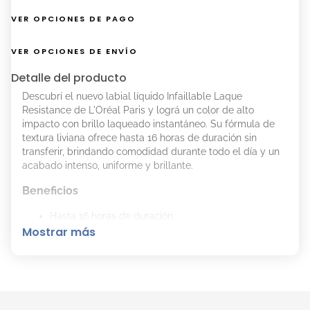
VER OPCIONES DE PAGO
VER OPCIONES DE ENVÍO
Detalle del producto
Descubrí el nuevo labial líquido Infaillable Laque
Resistance de L'Oréal Paris y lográ un color de alto
impacto con brillo laqueado instantáneo. Su fórmula de
textura liviana ofrece hasta 16 horas de duración sin
transferir, brindando comodidad durante todo el día y un
acabado intenso, uniforme y brillante.
Beneficios
Hasta 16 horas de duración.
Color intenso con brillo laqueado.
Mostrar más
No transfiere.
Textura liviana y confortable.
Aplicación precisa en una sola pasada.
Enriquecido con escualano, fórmula hidratante que
no reseca.