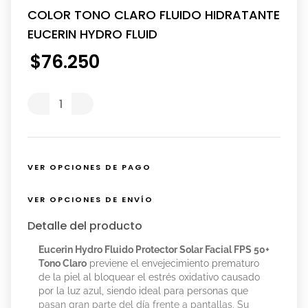
COLOR TONO CLARO FLUIDO HIDRATANTE
EUCERIN HYDRO FLUID
$
76
.
250
VER OPCIONES DE PAGO
VER OPCIONES DE ENVÍO
Detalle del producto
Eucerin Hydro Fluido Protector Solar Facial FPS 50+
Tono Claro
previene el envejecimiento prematuro
de la piel al bloquear el estrés oxidativo causado
por la luz azul, siendo ideal para personas que
pasan gran parte del día frente a pantallas. Su