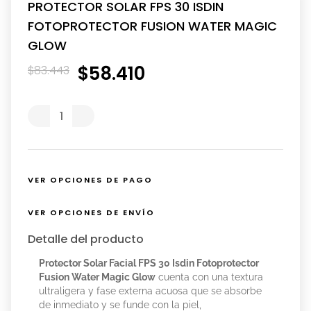
PROTECTOR SOLAR FPS 30 ISDIN
FOTOPROTECTOR FUSION WATER MAGIC
GLOW
$
58
.
410
$
83
.
443
VER OPCIONES DE PAGO
VER OPCIONES DE ENVÍO
Detalle del producto
Protector Solar Facial FPS 30 Isdin Fotoprotector
Fusion Water Magic Glow
cuenta con una textura
ultraligera y fase externa acuosa que se absorbe
de inmediato y se funde con la piel,