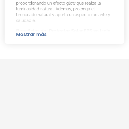
proporcionando un efecto glow que realza la
luminosidad natural. Además, prolonga el
bronceado natural y aporta un aspecto radiante y
saludable.
Beneficios del Protector Solar FPS 30 Isdin
Mostrar más
Fotoprotector Fusion Water Magic Glow
son:
Ofrece una alta protección SPF 30 para
proteger la piel del daño solar.
Proporciona un efecto glow inmediato para
una apariencia luminosa y radiante.
Con Natural Tan Booster, potencia el
bronceado natural y protege contra el
fotoenvejecimiento.
Contiene vitamina E para defender la piel
contra el daño oxidativo provocado por la
radiación solar.
Hidrata la piel gracias al pantenol,
aportando suavidad y elasticidad.
Cómo Aplicar el Protector Solar FPS 30