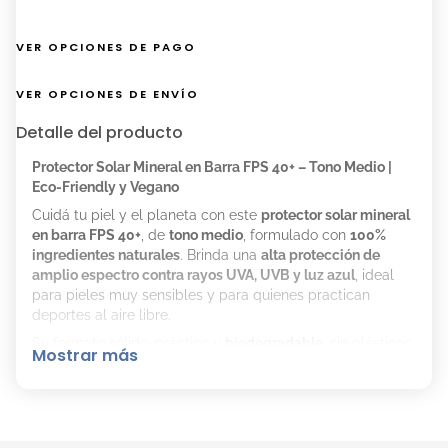
VER OPCIONES DE PAGO
VER OPCIONES DE ENVÍO
Detalle del producto
Protector Solar Mineral en Barra FPS 40+ – Tono Medio |
Eco-Friendly y Vegano
Cuidá tu piel y el planeta con este
protector solar mineral
en barra FPS 40+
, de
tono medio
, formulado con
100%
ingredientes naturales
. Brinda una
alta protección de
amplio espectro contra rayos UVA, UVB y luz azul
, ideal
para pieles muy sensibles y para quienes practican
deportes al aire libre.
Su formato sólido, práctico y
biodegradable
, sin plásticos,
Mostrar más
es perfecto para usar en movimiento:
resistente al agua, la
transpiración y libre de crueldad animal
. Su cobertura con
color empareja el tono de la piel mientras
hidrata y
suaviza
.