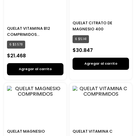
QUELAT CITRATO DE
QUELAT VITAMINA B12
MAGNESIO 400
COMPRIMIDOS
6
$
5
.
141
MASTICABLES FRUTILLA
6
$
3
.
578
$
30
.
847
$
21
.
468
Agregar al carrito
Agregar al carrito
QUELAT MAGNESIO
QUELAT VITAMINA C