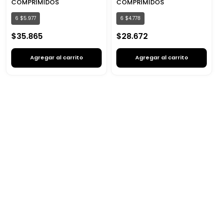
COMPRIMIDOS
COMPRIMIDOS
6
$
5
.
977
6
$
4
.
778
$
35
.
865
$
28
.
672
Agregar al carrito
Agregar al carrito