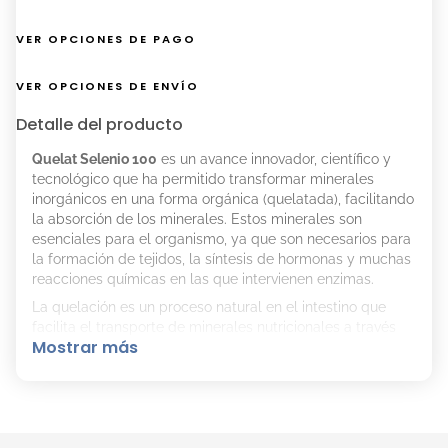
VER OPCIONES DE PAGO
VER OPCIONES DE ENVÍO
Detalle del producto
Quelat Selenio 100
es un avance innovador, científico y
tecnológico que ha permitido transformar minerales
inorgánicos en una forma orgánica (quelatada), facilitando
la absorción de los minerales. Estos minerales son
esenciales para el organismo, ya que son necesarios para
la formación de tejidos, la síntesis de hormonas y muchas
reacciones químicas en las que intervienen enzimas.
La quelación es un proceso natural en el intestino que
facilita el transporte de minerales nutricionales a través
Mostrar más
de la pared intestinal durante la digestión.
Desafortunadamente, nuestro organismo no es muy
eficiente en la producción de minerales quelados. Al
incorporar minerales aminoquelados directamente, se
logra una mayor eficiencia de absorción y
biodisponibilidad.